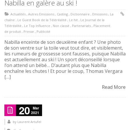
Nabilla en galère au ski !
Actualités
,
Autres Emissions
,
Casting
,
Dictionnaire
,
Emissions
,
La
chaîne
,
Le Guest Book de la Téléréalité
,
Le hit
,
Le Journal de la
Téléréalité
,
Le Top Influence
,
Non classé
,
Partenariats
,
Placement
de produit
,
Presse
,
Publicité
Nabilla enceinte de son deuxième enfant ? Une photo
de son ventre sur la toile veut tout dire, et visiblement,
les rumeurs de grossesse sont fausses, puisque Nabilla
est actuellement au ski ! Un sport déconseillé lorsque
l’on attend un bébé… D’autant plus que Nabilla
enchaîne les chutes ! Et pour le coup, Thomas Vergara
[…]
Read More
20
Mar
2021
by
Laurent Artufel