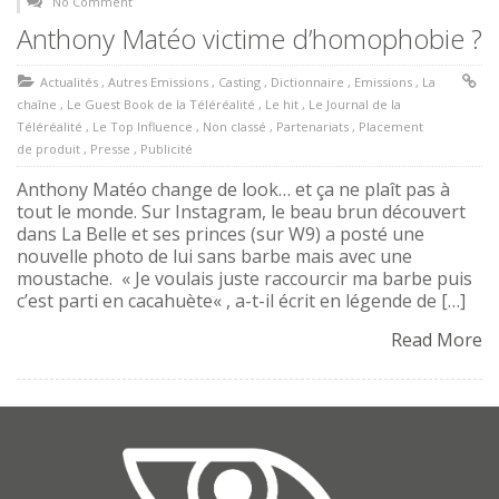
No Comment
Anthony Matéo victime d’homophobie ?
Actualités
,
Autres Emissions
,
Casting
,
Dictionnaire
,
Emissions
,
La
chaîne
,
Le Guest Book de la Téléréalité
,
Le hit
,
Le Journal de la
Téléréalité
,
Le Top Influence
,
Non classé
,
Partenariats
,
Placement
de produit
,
Presse
,
Publicité
Anthony Matéo change de look… et ça ne plaît pas à
tout le monde. Sur Instagram, le beau brun découvert
dans La Belle et ses princes (sur W9) a posté une
nouvelle photo de lui sans barbe mais avec une
moustache. « Je voulais juste raccourcir ma barbe puis
c’est parti en cacahuète« , a-t-il écrit en légende de […]
Read More