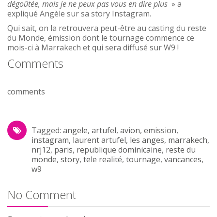
dégoûtée, mais je ne peux pas vous en dire plus
» a
expliqué Angèle sur sa story Instagram.
Qui sait, on la retrouvera peut-être au casting du reste
du Monde, émission dont le tournage commence ce
mois-ci à Marrakech et qui sera diffusé sur W9 !
Comments
comments
Tagged:
angele
,
artufel
,
avion
,
emission
,
instagram
,
laurent artufel
,
les anges
,
marrakech
,
nrj12
,
paris
,
republique dominicaine
,
reste du
monde
,
story
,
tele realité
,
tournage
,
vancances
,
w9
No Comment