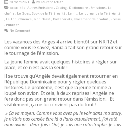
20 mars 2021
by
Laurent Artufel
Actualités
,
Autres Emissions
,
Casting
,
Dictionnaire
,
Emissions
,
La
chaîne
,
Le Guest Book de la Téléréalité
,
Le hit
,
Le Journal de la Téléréalité
,
Le Top Influence
,
Non classé
,
Partenariats
,
Placement de produit
,
Presse
,
Publicité
No Comment
Les vacances des Anges 4 arrive bientôt sur NRJ12 et
comme vous le savez, Rania a fait son grand retour sur
le tournage de l’émission.
La jeune femme avait quelques histoires à régler sur
place, et ce n’est pas la seule !
Il se trouve qu’Angèle devait également retourner en
République Dominicaine pour y régler quelques
histoires. Le problème, c’est que la jeune femme a
loupé son avion. Et cela, à deux reprises ! Angèle ne
fera donc pas son grand retour dans l’émission… Et
visiblement, ça ne lui convient pas du tout !
» Ça va moyen. Comme vous avez pu le voir dans ma story,
je n’étais pas censée être là à Paris actuellement. J’ai raté
mon avion… deux fois ! Oui, je suis une catastrophe. Je suis