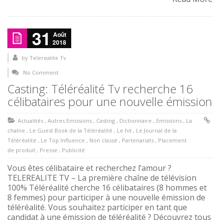
31
Août
2018
by
Telerealite Tv
No Comment
Casting: Téléréalité Tv recherche 16
célibataires pour une nouvelle émission
Actualités
,
Autres Emissions
,
Casting
,
Dictionnaire
,
Emissions
,
La
chaîne
,
Le Guest Book de la Téléréalité
,
Le hit
,
Le Journal de la
Téléréalité
,
Le Top Influence
,
Non classé
,
Partenariats
,
Placement
de produit
,
Presse
,
Publicité
Vous êtes célibataire et recherchez l’amour ?
TELEREALITE TV – La première chaîne de télévision
100% Téléréalité cherche 16 célibataires (8 hommes et
8 femmes) pour participer à une nouvelle émission de
téléréalité. Vous souhaitez participer en tant que
candidat à une émission de téléréalité ? Découvrez tous