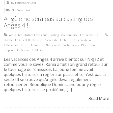
by
Laurent Artufel
No Comment
Angèle ne sera pas au casting des
Anges 4 !
Actualités
,
Autres Emissions
,
Casting
,
Dictionnaire
,
Emissions
,
La
chaîne
,
Le Guest Book de la Téléréalité
,
Le hit
,
Le Journal de la
Téléréalité
,
Le Top Influence
,
Non classé
,
Partenariats
,
Placement
de produit
,
Presse
,
Publicité
Les vacances des Anges 4 arrive bientôt sur NRJ12 et
comme vous le savez, Rania a fait son grand retour sur
le tournage de l’émission. La jeune femme avait
quelques histoires à régler sur place, et ce n’est pas la
seule ! Il se trouve qu’Angèle devait également
retourner en République Dominicaine pour y régler
quelques histoires. Le problème, […]
Read More