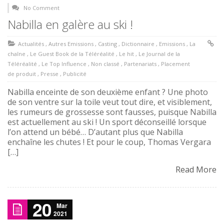
No Comment
Nabilla en galère au ski !
Actualités
,
Autres Emissions
,
Casting
,
Dictionnaire
,
Emissions
,
La
chaîne
,
Le Guest Book de la Téléréalité
,
Le hit
,
Le Journal de la
Téléréalité
,
Le Top Influence
,
Non classé
,
Partenariats
,
Placement
de produit
,
Presse
,
Publicité
Nabilla enceinte de son deuxième enfant ? Une photo
de son ventre sur la toile veut tout dire, et visiblement,
les rumeurs de grossesse sont fausses, puisque Nabilla
est actuellement au ski ! Un sport déconseillé lorsque
l’on attend un bébé… D’autant plus que Nabilla
enchaîne les chutes ! Et pour le coup, Thomas Vergara
[…]
Read More
20
Mar
2021