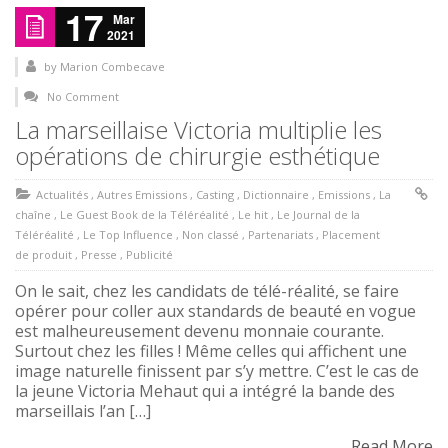
17
Mar
2021
by
Marion Combecave
No Comment
La marseillaise Victoria multiplie les
opérations de chirurgie esthétique
Actualités
,
Autres Emissions
,
Casting
,
Dictionnaire
,
Emissions
,
La
chaîne
,
Le Guest Book de la Téléréalité
,
Le hit
,
Le Journal de la
Téléréalité
,
Le Top Influence
,
Non classé
,
Partenariats
,
Placement
de produit
,
Presse
,
Publicité
On le sait, chez les candidats de télé-réalité, se faire
opérer pour coller aux standards de beauté en vogue
est malheureusement devenu monnaie courante.
Surtout chez les filles ! Même celles qui affichent une
image naturelle finissent par s’y mettre. C’est le cas de
la jeune Victoria Mehaut qui a intégré la bande des
marseillais l’an […]
Read More