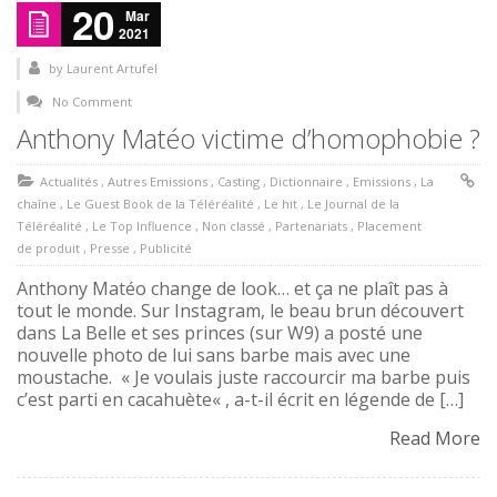
20
Mar
2021
by
Laurent Artufel
No Comment
Anthony Matéo victime d’homophobie ?
Actualités
,
Autres Emissions
,
Casting
,
Dictionnaire
,
Emissions
,
La
chaîne
,
Le Guest Book de la Téléréalité
,
Le hit
,
Le Journal de la
Téléréalité
,
Le Top Influence
,
Non classé
,
Partenariats
,
Placement
de produit
,
Presse
,
Publicité
Anthony Matéo change de look… et ça ne plaît pas à
tout le monde. Sur Instagram, le beau brun découvert
dans La Belle et ses princes (sur W9) a posté une
nouvelle photo de lui sans barbe mais avec une
moustache. « Je voulais juste raccourcir ma barbe puis
c’est parti en cacahuète« , a-t-il écrit en légende de […]
Read More