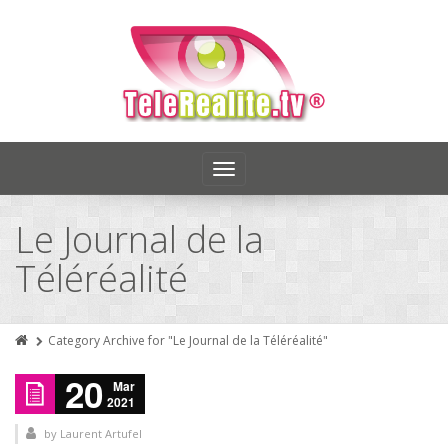
Toggle
navigation
Le Journal de la
Téléréalité
Category Archive for "Le Journal de la Téléréalité"
20
Mar
2021
by
Laurent Artufel