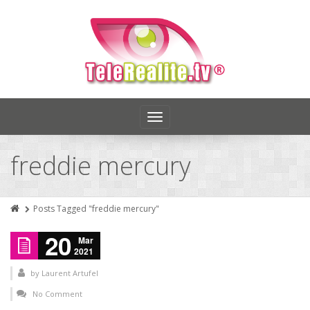
Toggle
navigation
freddie mercury
Posts Tagged "freddie mercury"
20
Mar
2021
by
Laurent Artufel
No Comment